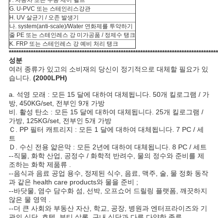
F. 자동차 또는 수동 제어 밸브
G. U-PVC 또는 스테인리스강관
H. UV 살균기 / 오존 발생기
나. system(anti-scale)/Water 연화제를 투약하기
줄 PE 또는 스테인레스 강 미가공품 / 정제수 탱크
K. FRP 또는 스테인레스 강 예비 처리 탱크
**************************************************************************************
성분
여러 종류가 있고의 소비재의 당신이 정기적으로 대체할 필요가 있
습니다.
(2000LPH)
a. 석영 모래 : 모든 15 달에 대하여 대체됩니다. 50개 킬로그램 / 가
방, 450KG/set, 전부인 9개 가방
비. 활성 탄소 : 모든 15 달에 대하여 대체됩니다. 25개 킬로그램 /
가방, 125KG/set, 전부인 5개 가방
Ｃ. PP 필터 캐트리지 : 모든 1 달에 대하여 대체됩니다. 7 PC / 세
트
Ｄ. 수신 전용 얇은막 : 모든 2년에 대하여 대체됩니다. 8 PC / 세트
--직물, 화학 산업, 공정수 / 화학적 반려수, 물의 정수와 준비를 제
조하는 화학 제품류 .
--음식과 음료 공업 용수, 정제된 식수, 음료, 맥주, 술, 물 정화 동작
과 같은 health care products와 물을 준비 ;
--바닷물, 염수 담수화 섬, 선박, 오프쇼어 드릴링 플랫폼, 깨끗하지
않은 물 영역 .
--더 큰 사회와 부동산 자산, 학교, 공장, 병원과 엔터프라이즈와 기
관의 식당, 호텔, 뷰티 살롱, 구내 식당과 다른 다양한 종류.