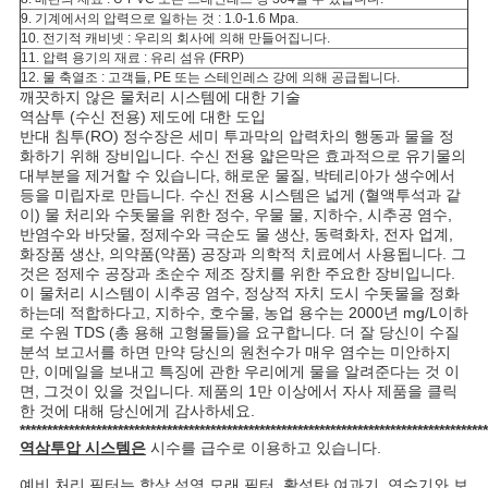
9. 기계에서의 압력으로 일하는 것 : 1.0-1.6 Mpa.
10. 전기적 캐비넷 : 우리의 회사에 의해 만들어집니다.
PRIVACY
11. 압력 용기의 재료 : 유리 섬유 (FRP)
12. 물 축열조 : 고객들, PE 또는 스테인레스 강에 의해 공급됩니다.
POLICY
깨끗하지 않은 물처리 시스템에 대한 기술
역삼투 (수신 전용) 제도에 대한 도입
반대 침투(RO) 정수장은 세미 투과막의 압력차의 행동과 물을 정
화하기 위해 장비입니다. 수신 전용 얇은막은 효과적으로 유기물의
대부분을 제거할 수 있습니다, 해로운 물질, 박테리아가 생수에서
등을 미립자로 만듭니다. 수신 전용 시스템은 넓게 (혈액투석과 같
이) 물 처리와 수돗물을 위한 정수, 우물 물, 지하수, 시추공 염수,
반염수와 바닷물, 정제수와 극순도 물 생산, 동력화차, 전자 업계,
화장품 생산, 의약품(약품) 공장과 의학적 치료에서 사용됩니다. 그
것은 정제수 공장과 초순수 제조 장치를 위한 주요한 장비입니다.
이 물처리 시스템이 시추공 염수, 정상적 자치 도시 수돗물을 정화
하는데 적합하다고, 지하수, 호수물, 농업 용수는 2000년 mg/L이하
로 수원 TDS (총 용해 고형물들)을 요구합니다. 더 잘 당신이 수질
분석 보고서를 하면 만약 당신의 원천수가 매우 염수는 미안하지
만, 이메일을 보내고 특징에 관한 우리에게 물을 알려준다는 것 이
면, 그것이 있을 것입니다. 제품의 1만 이상에서 자사 제품을 클릭
한 것에 대해 당신에게 감사하세요.
**************************************************************************************
역삼투압 시스템은
시수를 급수로 이용하고 있습니다.
예비 처리 필터는 항상 석영 모래 필터, 활성탄 여과기, 연수기와 보