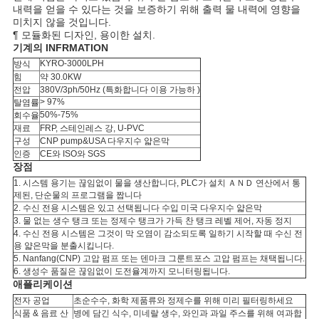
내력을 얻을 수 있다는 것을 보증하기 위해 출력 물 내력에 영향을
미치지 않을 것입니다.
¶ 모듈화된 디자인, 용이한 설치.
기계의 INFRMATION
KYRO-3000LPH
방식
힘
약 30.0KW
전압
380V/3ph/50Hz (특화합니다 이용 가능하 )
> 97%
탈염률
50%-75%
회수율
재료
FRP, 스테인레스 강, U-PVC
구성
CNP pump&USA 다우지수 얇은막
인증
CE와 ISO와 SGS
장점
1. 시스템 용기는 끊임없이 물을 생산합니다, PLC가 설치 ＡＮＤ 연산에서 통
제된, 단순물의 프로그램을 짭니다
2. 수신 전용 시스템은 있고 선택됩니다 수입 미국 다우지수 얇은막
3. 물 없는 생수 탱크 또는 정제수 탱크가 가득 찬 탱크 레벨 제어, 자동 정지
4. 수신 전용 시스템은 그것이 막 오염이 감소되도록 일하기 시작할 때 수신 전
용 얇은막을 분출시킵니다.
5. Nanfang(CNP) 고압 펌프 또는 덴마크 그룬트포스 고압 펌프는 채택됩니다.
6. 생성수 품질은 끊임없이 도전율계까지 모니터링됩니다.
애플리케이션
전자 공업
초순수수, 화학 제품류와 정제수를 위해 미리 필터링하세요
식품 & 음료 산
병에 담긴 식수, 미네랄 생수, 와인과 과일 주스를 위해 여과합