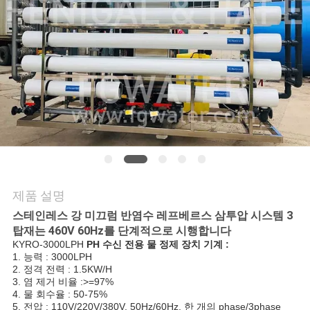
연
락
주
세
요
뉴
제품 설명
스
스테인레스 강 미끄럼 반염수 레프베르스 삼투압 시스템 3
탑재는 460V 60Hz를 단계적으로 시행합니다
KYRO-3000LPH
PH 수신 전용 물 정제 장치 기계 :
1. 능력 : 3000LPH
인
2. 정격 전력 : 1.5KW/H
3. 염 제거 비율 :>=97%
용
4. 물 회수율 : 50-75%
5. 전압 : 110V/220V/380V, 50Hz/60Hz, 한 개의 phase/3phase