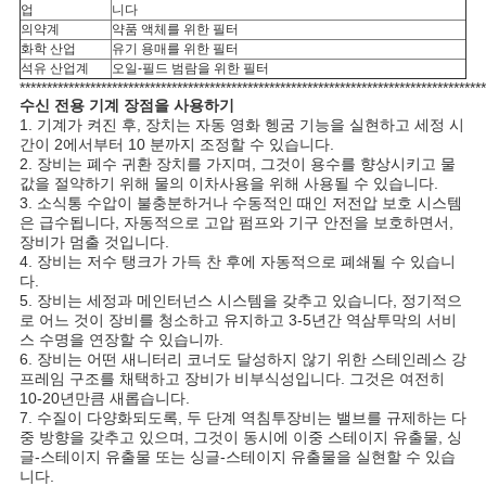
업
니다
의약계
약품 액체를 위한 필터
화학 산업
유기 용매를 위한 필터
석유 산업계
오일-필드 범람을 위한 필터
**************************************************************************************
수신 전용 기계 장점을 사용하기
1. 기계가 켜진 후, 장치는 자동 영화 헹굼 기능을 실현하고 세정 시
간이 2에서부터 10 분까지 조정할 수 있습니다.
2. 장비는 폐수 귀환 장치를 가지며, 그것이 용수를 향상시키고 물
값을 절약하기 위해 물의 이차사용을 위해 사용될 수 있습니다.
3. 소식통 수압이 불충분하거나 수동적인 때인 저전압 보호 시스템
은 급수됩니다, 자동적으로 고압 펌프와 기구 안전을 보호하면서,
장비가 멈출 것입니다.
4. 장비는 저수 탱크가 가득 찬 후에 자동적으로 폐쇄될 수 있습니
다.
5. 장비는 세정과 메인터넌스 시스템을 갖추고 있습니다, 정기적으
로 어느 것이 장비를 청소하고 유지하고 3-5년간 역삼투막의 서비
스 수명을 연장할 수 있습니까.
6. 장비는 어떤 새니터리 코너도 달성하지 않기 위한 스테인레스 강
프레임 구조를 채택하고 장비가 비부식성입니다. 그것은 여전히
10-20년만큼 새롭습니다.
7. 수질이 다양화되도록, 두 단계 역침투장비는 밸브를 규제하는 다
중 방향을 갖추고 있으며, 그것이 동시에 이중 스테이지 유출물, 싱
글-스테이지 유출물 또는 싱글-스테이지 유출물을 실현할 수 있습
니다.