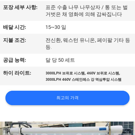
하
포장 세부 사항:
표준 수출 나무 나무상자 / 통 또는 벌
여
거벗은 채 영화에 의해 감싸집니다
배달 시간:
15~30 일
공
지불 조건:
전신환, 웨스턴 유니온, 페이팔 기타 등
장
등.
여
공급 능력:
달 당 50 세트
행
,
,
하이 라이트:
3000LPH 브위로 시스템
460V 브위로 시스템
3000LPH 460V 스테인레스 강 역삼투압 시스템
품
최고의 가격
질
관
리