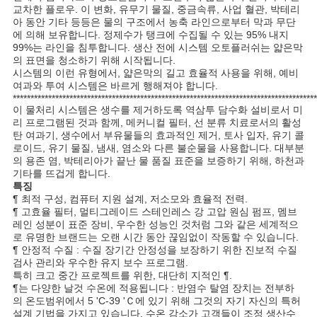
교차한 플로우. 이 변화, 유무기 물질, 중금속류, 사업 혈관, 박테리
아 동안 기타 등등은 물의 구조에서 농축 라인으로부터 막과 무단
에 의해 보유합니다. 정제수가 탱크에 수집될 수 있는 95% 내지
99%는 라인을 침투합니다. 생산 전에 시스템 오토플러쉬는 얇은막
의 표면을 청소하기 위해 시작됩니다.
시스템의 이런 유형에서, 얇은막의 길고 효율적 사용을 위해, 예비
여과와 투여 시스템은 바르게 행해져야 합니다.
**************************************************************************************
이 물처리 시스템은 생수를 제거하도록 역삼투 담수화 설비로서 미
리 프로그램된 것과 함께, 메커니컬 필터, 선 분류 치료로서의 활성
탄 여과기, 생수에서 부유물들의 효과적인 제거, 토사 입자, 유기 콜
로이드, 유기 물질, 냄새, 염소와 다른 불순물을 사용합니다. 대부분
의 용존 염, 박테리아가 끝난 물 품질 표준을 보증하기 위해, 하천과
기타를 뜨겁게 합니다.
특징
¶ 최적 구성, 컴퓨터 지원 설계, 저소모와 효율적 전력.
¶ 고효율 필터, 멀티그레이드 스테인레스 강 고압 원심 펌프, 멤브
레인 성분이 표준 장비, 우수한 성능인 것처럼 그와 같은 세계적으
로 유명한 브랜드는 오랜 시간 동안 끊임없이 작동할 수 있습니다.
¶ 안정적 수질 : 수질 장기간 안정성을 보장하기 위한 진보적 수질
검사 관리와 우수한 유지 보수 프로그램.
특히 크고 중간 프로젝트를 위한, 대단히 지적인 ¶.
¶는 다양한 날것 수온에 적용됩니다 : 반염수 탈염 장치는 전부하
의 온도범위에서 5 'C-39 'Ｃ에 있기 위해 그것의 자기 자신의 특허
설계 기법을 가지고 있습니다, 수온 감소가 고객들이 조정 생산수