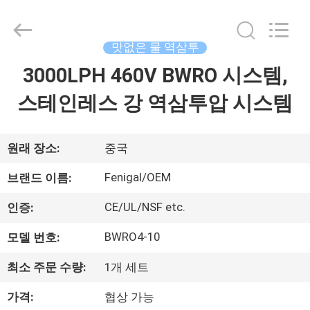
©
2021
-
2026
Wuxi
맛없은 물 역삼투
Fenigal
Science
&
3000LPH 460V BWRO 시스템,
집
Technology
Co.,
Ltd..
스테인레스 강 역삼투압 시스템
All
Rights
제
Reserved.
품
원래 장소:
중국
Fenigal/OEM
브랜드 이름:
우
CE/UL/NSF etc.
인증:
리
BWRO4-10
모델 번호:
에
최소 주문 수량:
1개 세트
대
가격:
협상 가능