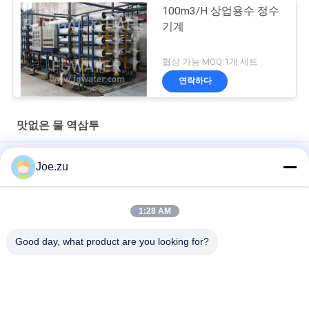
100m3/H 상업용수 정수
기계
협상 가능 MOQ:1개 세트
연락하다
맛없은 물 역삼투
1TPH 2xSS304 탱크 상용 RO 순수 처리용 역오스모시스 물 플랜
Joe.zu
트
500L/H 3xSS304 탱크 호박수 역오스모스식물
1:28 AM
1.5TPH 3xFRP 탱크 160*85*170cm 산업용 역오스모스식물 공장
Good day, what product are you looking for?
모든
역삼 투 수처리 시스
컨테이너화된 역오스