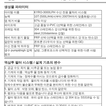
문
**************************************************************************************
생성물 파라미터
을
아이템 이름
KYRO-3000LPH 수신 전용 물처리 시스템
능력
10T (500L/H에서부터 200T/H까지 맞춤화됩니다)
요
염 제거 비율
97% 이상
파이프재
고급 품질 U-PVC (선택을 위한 스테인레스 강)
구
프레임 재료
304 스테인레스 강 (선택을 위한 탄소
steel,316stainless 강철)
예비 처리 용기 물질
FRP 선박 (선택을 위한 스테인레스 강 또는 탄소강)
하
얇은막 브랜드
폰트론 (다우지수 또는 선택을 위한 GE)
수신 전용 막 하우징
FRP 또는 스테인레스 강
세
생수 pump&high 압력
남방, 그룬트포스와 선택적인 것을 위한 다른 사람
펌프
요
**************************************************************************************
역삼투 필터 시스템 / 설계 기초의 변수
1. 공급 수도 꼭지 물, 시추공 물 또는 농업 용수
2. 기계의 이름 : 역삼투 물 정화 동작 기계.
사
3. 기계의 기능 : 정제수를 마시는 것으로의 급수를 정화하기.
4. 기계의 작업 원칙 : 물리적 여과를 사용합니다의 반-투과
이
정제수로부터 불순물과 무해한 이온을 분리하기 위한 수신 전용 얇은막.
5. 필터 소재 : 석영 모래, 활성 탄소, 수지와 얇은막.
트
6. 펌프는 다음을 필요로 했습니다 공급 부스터 펌프와 고압 펌프.
7. 필터 탱크의 재료 : 유리 섬유 또는 스테인레스 강 304 또는 SS316일 수 있
습니다.
맵
8. 배관의 재료 : U-PVC 또는 스테인레스 강 304일 수 있습니다.