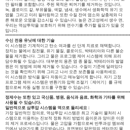
안 필터를 포함합니다. 주된 목적은 찌꺼기를 제거하는 것입니다,
녹, 콜로이드 같, 부유물들, 색깔, 냄새, 생수에서 생화학적 유기 오
염물. 그리고 미리 필터링하고 또한 수질 잔여 염소와 살충제와 다
른 해로운 오염을 감소시킬 수 있습니다. 높은 견고성에서 생수 면,
우리는 역삼투막을 보호하기 위해 연수기를 추가할 필요가 있을 것
입니다.
**************************************************************************************
수신 전용 유닛에 대한 기술
이 시스템은 기계적이고 탄소 여과를 선 단계 치료로 채택합니다.
장치는 물에서 침전물, 유기 물질, 콜로이드, 박테리아와 다른 불순
물을 제거합니다. 그리고 물은 프로그램 제어 시스템에 의해 프리
담수화될 수 있습니다. 대부분의 용존 염 종 물질, 박테리아와 발열
원은 이 방법에 의해 제거될 수 있습니다. 수질이 기준에 달려있다
는 것을 확인하기 위해 그리고 나서 오존 보존틀을 사용하세요.
이 시스템은 방식을 둘다 자동이고 매뉴얼이게 합니다. 자기 고정
프로그램 제어 시스템은 변환기와 압력 조절기〔제어기］를 규제
함으로써 자동 실행 모드를 구현할 수 있습니다.
**************************************************************************************
정제수는 또한 있고 국산품, 병원, 음식과 음료, 화학과 기타를 위해
사용될 수 있습니다.
일반적으로 삼투압 시스템을 역으로 돌리세요 :
가장 일반적인 정의로, 역삼투압 시스템은 최고 기술이 물처리 시
스템으로 이용하는 진보적 정화 처리 방법의 음이온과 양이온 이온
의 제거 프로세스입니다. 물은 고압을 가함으로써 반투과성 멤브레
인에서 넘어가도록 강요받습니다. 표면부터 얇은막의 센터까지 물