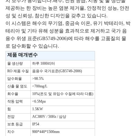
지 보수가 용이합니다.해수, 전원 공급, 시동 및 물 생산을
문
제공하는 한 장비는 높은 염분 제거율, 안정적인 성능, 안전
을
성 및 신뢰성, 참신한 디자인을 갖추고 있습니다.
이 시스템은 해수의 무기염, 중금속 이온, 유기 박테리아, 박
요
테리아 및 기타 유해 성분을 효과적으로 제거하고 국가 음
구
용수 위생 표준(GB5749-2006)에 따라 해수를 고품질의 물
로 담수화할 수 있습니다.
하
제품 매개변수
세
물 생산량
하루 1000리터
RO 제품 수질
음용수 국가표준(GB5749-2006)
요
담수화율
>98.5%
산출 물 염도
<700mg/L
회수율
10%(온도 및 유입수 수질에 따라 다름)
사
작동 압력
<6.5Mpa
이
힘
1.5KW
전압
AC380V / 50Hz / 삼상
트
보호 등급
IP54
맵
치수
900*440*1500mm