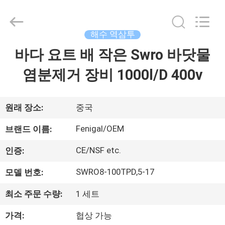
©
2021
-
2026
Wuxi
해수 역삼투
Fenigal
Science
&
바다 요트 배 작은 Swro 바닷물
집
Technology
Co.,
Ltd..
염분제거 장비 1000l/D 400v
All
Rights
제
Reserved.
품
원래 장소:
중국
Fenigal/OEM
브랜드 이름:
우
CE/NSF etc.
인증:
리
SWRO8-100TPD,5-17
모델 번호:
에
최소 주문 수량:
1 세트
대
가격:
협상 가능