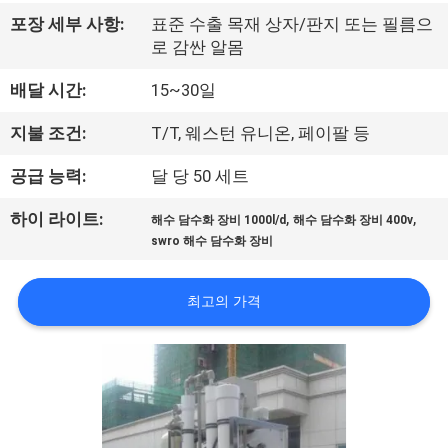
하
포장 세부 사항:
표준 수출 목재 상자/판지 또는 필름으
여
로 감싼 알몸
배달 시간:
15~30일
공
지불 조건:
T/T, 웨스턴 유니온, 페이팔 등
장
공급 능력:
달 당 50 세트
여
,
,
하이 라이트:
행
해수 담수화 장비 1000l/d
해수 담수화 장비 400v
swro 해수 담수화 장비
품
최고의 가격
질
관
리