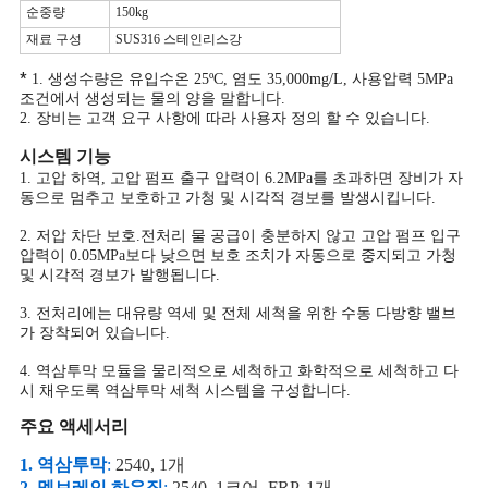
순중량
150kg
재료 구성
SUS316 스테인리스강
PRIVACY
*
1. 생성수량은 유입수온 25ºC, 염도 35,000mg/L, 사용압력 5MPa
POLICY
조건에서 생성되는 물의 양을 말합니다.
2. 장비는 고객 요구 사항에 따라 사용자 정의 할 수 있습니다.
시스템 기능
1. 고압 하역, 고압 펌프 출구 압력이 6.2MPa를 초과하면 장비가 자
동으로 멈추고 보호하고 가청 및 시각적 경보를 발생시킵니다.
2. 저압 차단 보호.전처리 물 공급이 충분하지 않고 고압 펌프 입구
압력이 0.05MPa보다 낮으면 보호 조치가 자동으로 중지되고 가청
및 시각적 경보가 발행됩니다.
3. 전처리에는 대유량 역세 및 전체 세척을 위한 수동 다방향 밸브
가 장착되어 있습니다.
4. 역삼투막 모듈을 물리적으로 세척하고 화학적으로 세척하고 다
시 채우도록 역삼투막 세척 시스템을 구성합니다.
주요 액세서리
1. 역삼투막
:
2540, 1개
2. 멤브레인 하우징
:
2540, 1코어, FRP, 1개