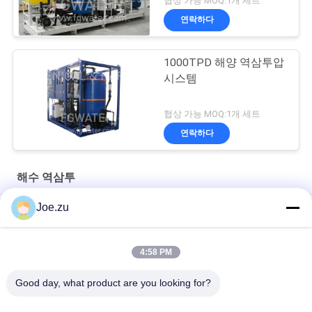
협상 가능 MOQ:1개 세트
연락하다
1000TPD 해양 역삼투압
시스템
협상 가능 MOQ:1개 세트
연락하다
해수 역삼투
Joe.zu
해수 역삼투를 위한 굴대 피스톤 플런저 스테인레스 강 고압 펌프
380GPD 바닷물 역삼투 탈염 시스템
4:58 PM
380GPD 바닷물 역 삼투 제염 시스템 미끄럼 탑재
Good day, what product are you looking for?
모든