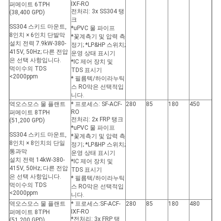
IXF-RO
퍼메이트 6TPH
전처리: 3x SS304 탱
(38,400 GPD)
크
SS304 스키드 마운트,
*uPVC 물 파이프
8인치 × 6인치 단발막
*꽃계측기 및 압력 측
설치 전력 7.9kW-380-
정기; *LP&HP 스위치;
415V, 50Hz; 다른 전압
운영 상태 표시기
은 선택 사항입니다.
*IC 제어 장치 및
먹이수의 TDS
TDS 표시기
<2000ppm
* 필름텍/하이라누틱
스 RO막은 선택적입
니다.
역오스모스 물 플랜트
* 프로세스: SF-ACF-
280
85
180
450
RO
퍼메이트 8TPH
전처리: 2x FRP 탱크
(51,200 GPD)
*uPVC 물 파이프
SS304 스키드 마운트,
*꽃계측기 및 압력 측
8인치 × 8인치의 단일
정기; *LP&HP 스위치;
통과막
운영 상태 표시기
설치 전력 14kW-380-
*IC 제어 장치 및
415V, 50Hz; 다른 전압
TDS 표시기
은 선택 사항입니다.
* 필름텍/하이라누틱
먹이수의 TDS
스 RO막은 선택적입
<2000ppm
니다.
역오스모스 물 플랜트
* 프로세스:SF-ACF-
280
85
180
480
IXF-RO
퍼메이트 8TPH
*전처리: 3x FRP 탱
(51,200 GPD)