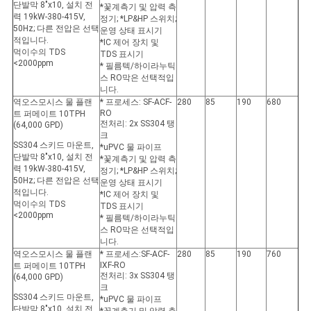
단발막 8"x10, 설치 전
*꽃계측기 및 압력 측
력 19kW-380-415V,
정기; *LP&HP 스위치;
50Hz; 다른 전압은 선택
운영 상태 표시기
적입니다.
*IC 제어 장치 및
먹이수의 TDS
TDS 표시기
<2000ppm
* 필름텍/하이라누틱
스 RO막은 선택적입
니다.
역오스모시스 물 플랜
* 프로세스: SF-ACF-
280
85
190
680
RO
트 퍼메이트 10TPH
전처리: 2x SS304 탱
(64,000 GPD)
크
SS304 스키드 마운트,
*uPVC 물 파이프
단발막 8"x10, 설치 전
*꽃계측기 및 압력 측
력 19kW-380-415V,
정기; *LP&HP 스위치;
50Hz; 다른 전압은 선택
운영 상태 표시기
적입니다.
*IC 제어 장치 및
먹이수의 TDS
TDS 표시기
<2000ppm
* 필름텍/하이라누틱
스 RO막은 선택적입
니다.
역오스모시스 물 플랜
* 프로세스:SF-ACF-
280
85
190
760
IXF-RO
트 퍼메이트 10TPH
전처리: 3x SS304 탱
(64,000 GPD)
크
SS304 스키드 마운트,
*uPVC 물 파이프
단발막 8"x10, 설치 전