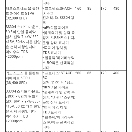
니다.
역오스모시스 물 플랜
* 프로세스:SF-ACF-
160
85
170
430
IXF-RO
트 퍼메이트 5TPH
전처리: 3x SS304 탱
(32,000 GPD)
크
SS304 스키드 마운트,
*uPVC 물 파이프
8"x5의 단일 통과막
*꽃계측기 및 압력 측
설치 전력 7.4kW-380-
정기; *LP&HP 스위치;
415V, 50Hz; 다른 전압
운영 상태 표시기
은 선택 사항입니다.
*IC 제어 장치 및
먹이수의 TDS
TDS 표시기
<2000ppm
* 필름텍/하이라누틱
스 RO막은 선택적입
니다.
역오스모스 물 플랜트
* 프로세스: SF-ACF-
280
85
170
400
RO
퍼메이트 6TPH
전처리: 2x FRP 탱크
(38,400 GPD)
*uPVC 물 파이프
SS304 스키드 마운트,
*꽃계측기 및 압력 측
8인치 × 6인치 단발막
정기; *LP&HP 스위치;
설치 전력 7.9kW-380-
운영 상태 표시기
415V, 50Hz; 다른 전압
*IC 제어 장치 및
은 선택 사항입니다.
TDS 표시기
먹이수의 TDS
* 필름텍/하이라누틱
<2000ppm
스 RO막은 선택적입
니다.