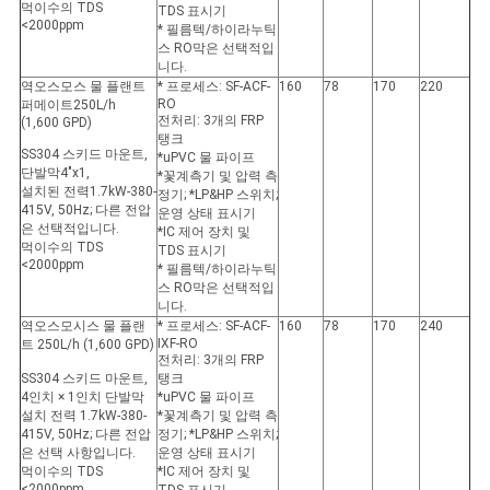
먹이수의 TDS
TDS 표시기
<2000ppm
* 필름텍/하이라누틱
스 RO막은 선택적입
니다.
역오스모스 물 플랜트
* 프로세스: SF-ACF-
160
78
170
220
RO
퍼메이트
250L/h
전처리: 3개의 FRP
(1,600 GPD)
탱크
SS304 스키드 마운트,
*uPVC 물 파이프
단발막
4"x1
,
*꽃계측기 및 압력 측
설치된 전력
1.7kW
-380-
정기; *LP&HP 스위치;
415V, 50Hz; 다른 전압
운영 상태 표시기
은 선택적입니다.
*IC 제어 장치 및
먹이수의 TDS
TDS 표시기
<2000ppm
* 필름텍/하이라누틱
스 RO막은 선택적입
니다.
역오스모시스 물 플랜
* 프로세스: SF-ACF-
160
78
170
240
IXF-RO
트 250L/h (1,600 GPD)
전처리: 3개의 FRP
SS304 스키드 마운트,
탱크
4인치 × 1인치 단발막
*uPVC 물 파이프
설치 전력 1.7kW-380-
*꽃계측기 및 압력 측
415V, 50Hz; 다른 전압
정기; *LP&HP 스위치;
은 선택 사항입니다.
운영 상태 표시기
먹이수의 TDS
*IC 제어 장치 및
<2000ppm