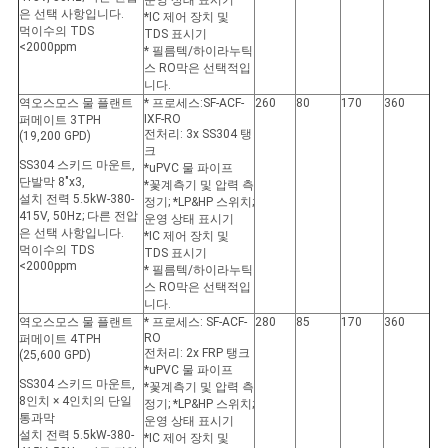
운영 상태 표시기
은 선택 사항입니다.
*IC 제어 장치 및
먹이수의 TDS
TDS 표시기
<2000ppm
* 필름텍/하이라누틱
스 RO막은 선택적입
니다.
역오스모스 물 플랜트
* 프로세스:SF-ACF-
260
80
170
360
IXF-RO
퍼메이트 3TPH
전처리: 3x SS304 탱
(19,200 GPD)
크
SS304 스키드 마운트,
*uPVC 물 파이프
단발막 8"x3,
*꽃계측기 및 압력 측
설치 전력 5.5kW-380-
정기; *LP&HP 스위치;
415V, 50Hz; 다른 전압
운영 상태 표시기
은 선택 사항입니다.
*IC 제어 장치 및
먹이수의 TDS
TDS 표시기
<2000ppm
* 필름텍/하이라누틱
스 RO막은 선택적입
니다.
역오스모스 물 플랜트
* 프로세스: SF-ACF-
280
85
170
360
RO
퍼메이트 4TPH
전처리: 2x FRP 탱크
(25,600 GPD)
*uPVC 물 파이프
SS304 스키드 마운트,
*꽃계측기 및 압력 측
8인치 × 4인치의 단일
정기; *LP&HP 스위치;
통과막
운영 상태 표시기
설치 전력 5.5kW-380-
*IC 제어 장치 및