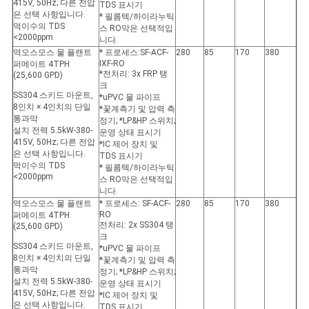
415V, 50Hz; 다른 전압
TDS 표시기
은 선택 사항입니다.
* 필름텍/하이라누틱
먹이수의 TDS
스 RO막은 선택적입
<2000ppm
니다.
역오스모스 물 플랜트
* 프로세스:SF-ACF-
280
85
170
380
IXF-RO
퍼메이트 4TPH
*전처리: 3x FRP 탱
(25,600 GPD)
크
SS304 스키드 마운트,
*uPVC 물 파이프
8인치 × 4인치의 단일
*꽃계측기 및 압력 측
통과막
정기; *LP&HP 스위치;
설치 전력 5.5kW-380-
운영 상태 표시기
415V, 50Hz; 다른 전압
*IC 제어 장치 및
은 선택 사항입니다.
TDS 표시기
먹이수의 TDS
* 필름텍/하이라누틱
<2000ppm
스 RO막은 선택적입
니다.
역오스모스 물 플랜트
* 프로세스: SF-ACF-
280
85
170
380
RO
퍼메이트 4TPH
전처리: 2x SS304 탱
(25,600 GPD)
크
SS304 스키드 마운트,
*uPVC 물 파이프
8인치 × 4인치의 단일
*꽃계측기 및 압력 측
통과막
정기; *LP&HP 스위치;
설치 전력 5.5kW-380-
운영 상태 표시기
415V, 50Hz; 다른 전압
*IC 제어 장치 및
은 선택 사항입니다.
TDS 표시기