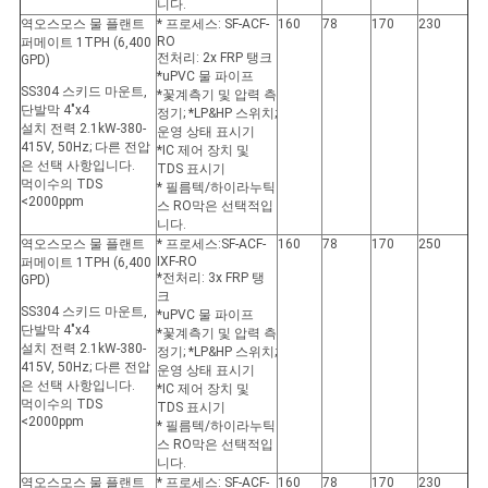
니다.
역오스모스 물 플랜트
* 프로세스: SF-ACF-
160
78
170
230
RO
퍼메이트 1TPH (6,400
전처리: 2x FRP 탱크
GPD)
*uPVC 물 파이프
SS304 스키드 마운트,
*꽃계측기 및 압력 측
단발막 4"x4
정기; *LP&HP 스위치;
설치 전력 2.1kW-380-
운영 상태 표시기
415V, 50Hz; 다른 전압
*IC 제어 장치 및
은 선택 사항입니다.
TDS 표시기
먹이수의 TDS
* 필름텍/하이라누틱
<2000ppm
스 RO막은 선택적입
니다.
역오스모스 물 플랜트
* 프로세스:SF-ACF-
160
78
170
250
IXF-RO
퍼메이트 1TPH (6,400
*전처리: 3x FRP 탱
GPD)
크
SS304 스키드 마운트,
*uPVC 물 파이프
단발막 4"x4
*꽃계측기 및 압력 측
설치 전력 2.1kW-380-
정기; *LP&HP 스위치;
415V, 50Hz; 다른 전압
운영 상태 표시기
은 선택 사항입니다.
*IC 제어 장치 및
먹이수의 TDS
TDS 표시기
<2000ppm
* 필름텍/하이라누틱
스 RO막은 선택적입
니다.
역오스모스 물 플랜트
* 프로세스: SF-ACF-
160
78
170
230