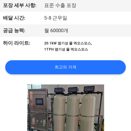
하
포장 세부 사항:
표준 수출 포장
여
배달 시간:
5-8 근무일
공
공급 능력:
월 60000개
장
,
하이 라이트:
20.1kW 염기성 물 역오스모스
1TPH 염기성 물 역오스모스
여
행
최고의 가격
품
질
관
리