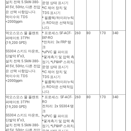
설치 전력 5.5kW-380-
운영 상태 표시기
415V, 50Hz; 다른 전압
*IC 제어 장치 및
은 선택 사항입니다.
TDS 표시기
먹이수의 TDS
* 필름텍/하이라누틱
<2000ppm
스 RO막은 선택적입
니다.
역오스모스 물 플랜트
* 프로세스:SF-ACF-
260
80
170
340
IXF-RO
퍼메이트 3TPH
*전처리: 3x FRP 탱
(19,200 GPD)
크
SS304 스키드 마운트,
*uPVC 물 파이프
단발막 8"x3,
*꽃계측기 및 압력 측
설치 전력 5.5kW-380-
정기; *LP&HP 스위치;
415V, 50Hz; 다른 전압
운영 상태 표시기
은 선택 사항입니다.
*IC 제어 장치 및
먹이수의 TDS
TDS 표시기
<2000ppm
* 필름텍/하이라누틱
스 RO막은 선택적입
니다.
역오스모스 물 플랜트
* 프로세스: SF-ACF-
260
80
170
340
RO
퍼메이트 3TPH
전처리: 2x SS304 탱
(19,200 GPD)
크
SS304 스키드 마운트,
*uPVC 물 파이프
단발막 8"x3,
*꽃계측기 및 압력 측
설치 전력 5.5kW-380-
정기; *LP&HP 스위치;
415V, 50Hz; 다른 전압