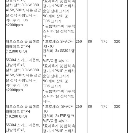
단발막 8"x2,
*꽃계측기 및 압력 측
설치 전력 3.0kW-380-
정기; *LP&HP 스위치;
415V, 50Hz; 다른 전압
운영 상태 표시기
은 선택 사항입니다.
*IC 제어 장치 및
먹이수의 TDS
TDS 표시기
<2000ppm
* 필름텍/하이라누틱
스 RO막은 선택적입
니다.
역오스모스 물 플랜트
* 프로세스:SF-ACF-
260
80
170
320
IXF-RO
퍼메이트 2TPH
전처리: 3x SS304 탱
(12,800 GPD)
크
SS304 스키드 마운트,
*uPVC 물 파이프
단발막 8"x2,
*꽃계측기 및 압력 측
설치 전력 3.0kW-380-
정기; *LP&HP 스위치;
415V, 50Hz; 다른 전압
운영 상태 표시기
은 선택 사항입니다.
*IC 제어 장치 및
먹이수의 TDS
TDS 표시기
<2000ppm
* 필름텍/하이라누틱
스 RO막은 선택적입
니다.
역오스모스 물 플랜트
* 프로세스: SF-ACF-
260
80
170
320
RO
퍼메이트 3TPH
전처리: 2x FRP 탱크
(19,200 GPD)
*uPVC 물 파이프
SS304 스키드 마운트,
*꽃계측기 및 압력 측
단발막 8"x3,
정기; *LP&HP 스위치;