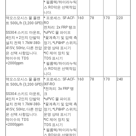
* 필름텍/하이라누틱
스 RO막은 선택적입
니다.
역오스모시스 물 플랜
* 프로세스: SF-ACF-
160
78
170
220
RO
트 500L/h (3,200 GPD)
전처리: 2x FRP 탱크
SS304 스키드 마운트,
*uPVC 물 파이프
4인치 × 2인치 단발막
*꽃계측기 및 압력 측
설치 전력 1.7kW-380-
정기; *LP&HP 스위치;
415V, 50Hz; 다른 전압
운영 상태 표시기
은 선택 사항입니다.
*IC 제어 장치 및
먹이수의 TDS
TDS 표시기
<2000ppm
* 필름텍/하이라누틱
스 RO막은 선택적입
니다.
역오스모시스 물 플랜
* 프로세스: SF-ACF-
160
78
170
240
IXF-RO
트 500L/h (3,200 GPD)
*전처리: 3x FRP 탱
SS304 스키드 마운트,
크
4인치 × 2인치 단발막
*uPVC 물 파이프
설치 전력 1.7kW-380-
*꽃계측기 및 압력 측
415V, 50Hz; 다른 전압
정기; *LP&HP 스위치;
은 선택 사항입니다.
운영 상태 표시기
먹이수의 TDS
*IC 제어 장치 및
<2000ppm
TDS 표시기
* 필름텍/하이라누틱
스 RO막은 선택적입