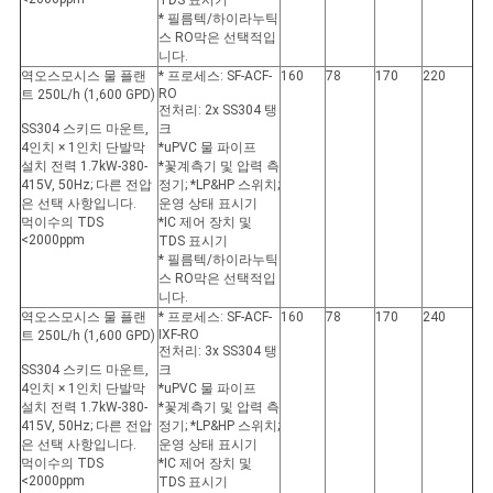
TDS 표시기
* 필름텍/하이라누틱
스 RO막은 선택적입
니다.
역오스모시스 물 플랜
* 프로세스: SF-ACF-
160
78
170
220
RO
트 250L/h (1,600 GPD)
전처리: 2x SS304 탱
SS304 스키드 마운트,
크
4인치 × 1인치 단발막
*uPVC 물 파이프
설치 전력 1.7kW-380-
*꽃계측기 및 압력 측
415V, 50Hz; 다른 전압
정기; *LP&HP 스위치;
은 선택 사항입니다.
운영 상태 표시기
먹이수의 TDS
*IC 제어 장치 및
<2000ppm
TDS 표시기
* 필름텍/하이라누틱
스 RO막은 선택적입
니다.
역오스모시스 물 플랜
* 프로세스: SF-ACF-
160
78
170
240
IXF-RO
트 250L/h (1,600 GPD)
전처리: 3x SS304 탱
SS304 스키드 마운트,
크
4인치 × 1인치 단발막
*uPVC 물 파이프
설치 전력 1.7kW-380-
*꽃계측기 및 압력 측
415V, 50Hz; 다른 전압
정기; *LP&HP 스위치;
은 선택 사항입니다.
운영 상태 표시기
먹이수의 TDS
*IC 제어 장치 및
<2000ppm
TDS 표시기