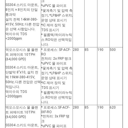
크
SS304 스키드 마운트,
*uPVC 물 파이프
8인치 × 8인치의 단일
*꽃계측기 및 압력 측
통과막
정기; *LP&HP 스위치;
설치 전력 14kW-380-
운영 상태 표시기
415V, 50Hz; 다른 전압
*IC 제어 장치 및
은 선택 사항입니다.
TDS 표시기
먹이수의 TDS
* 필름텍/하이라누틱
<2000ppm
스 RO막은 선택적입
니다.
역오스모시스 물 플랜
* 프로세스: SF-ACF-
280
85
190
500
RO
트 퍼메이트 10TPH
전처리: 2x FRP 탱크
(64,000 GPD)
*uPVC 물 파이프
SS304 스키드 마운트,
*꽃계측기 및 압력 측
단발막 8"x10, 설치 전
정기; *LP&HP 스위치;
력 19kW-380-415V,
운영 상태 표시기
50Hz; 다른 전압은 선택
*IC 제어 장치 및
적입니다.
TDS 표시기
먹이수의 TDS
* 필름텍/하이라누틱
<2000ppm
스 RO막은 선택적입
니다.
역오스모시스 물 플랜
* 프로세스:SF-ACF-
280
85
190
620
IXF-RO
트 퍼메이트 10TPH
*전처리: 3x FRP 탱
(64,000 GPD)
크
SS304 스키드 마운트,
*uPVC 물 파이프