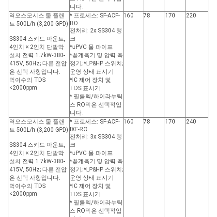
니다.
역오스모시스 물 플랜
* 프로세스: SF-ACF-
160
78
170
220
RO
트 500L/h (3,200 GPD)
전처리: 2x SS304 탱
SS304 스키드 마운트,
크
4인치 × 2인치 단발막
*uPVC 물 파이프
설치 전력 1.7kW-380-
*꽃계측기 및 압력 측
415V, 50Hz; 다른 전압
정기; *LP&HP 스위치;
은 선택 사항입니다.
운영 상태 표시기
먹이수의 TDS
*IC 제어 장치 및
<2000ppm
TDS 표시기
* 필름텍/하이라누틱
스 RO막은 선택적입
니다.
역오스모시스 물 플랜
* 프로세스: SF-ACF-
160
78
170
240
IXF-RO
트 500L/h (3,200 GPD)
전처리: 3x SS304 탱
SS304 스키드 마운트,
크
4인치 × 2인치 단발막
*uPVC 물 파이프
설치 전력 1.7kW-380-
*꽃계측기 및 압력 측
415V, 50Hz; 다른 전압
정기; *LP&HP 스위치;
은 선택 사항입니다.
운영 상태 표시기
먹이수의 TDS
*IC 제어 장치 및
<2000ppm
TDS 표시기
* 필름텍/하이라누틱
스 RO막은 선택적입