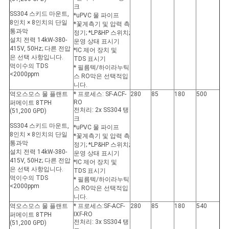
크
SS304 스키드 마운트,
*uPVC 물 파이프
8인치 × 8인치의 단일
*꽃계측기 및 압력 측
통과막
정기; *LP&HP 스위치;
설치 전력 14kW-380-
운영 상태 표시기
415V, 50Hz; 다른 전압
*IC 제어 장치 및
은 선택 사항입니다.
TDS 표시기
먹이수의 TDS
* 필름텍/하이라누틱
<2000ppm
스 RO막은 선택적입
니다.
역오스모스 물 플랜트
* 프로세스: SF-ACF-
280
85
180
500
RO
퍼메이트 8TPH
전처리: 2x SS304 탱
(51,200 GPD)
크
SS304 스키드 마운트,
*uPVC 물 파이프
8인치 × 8인치의 단일
*꽃계측기 및 압력 측
통과막
정기; *LP&HP 스위치;
설치 전력 14kW-380-
운영 상태 표시기
415V, 50Hz; 다른 전압
*IC 제어 장치 및
은 선택 사항입니다.
TDS 표시기
먹이수의 TDS
* 필름텍/하이라누틱
<2000ppm
스 RO막은 선택적입
니다.
역오스모스 물 플랜트
* 프로세스:SF-ACF-
280
85
180
540
IXF-RO
퍼메이트 8TPH
전처리: 3x SS304 탱
(51,200 GPD)