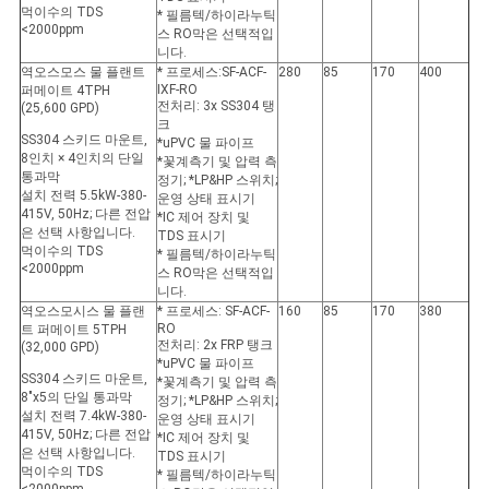
먹이수의 TDS
* 필름텍/하이라누틱
<2000ppm
스 RO막은 선택적입
니다.
역오스모스 물 플랜트
* 프로세스:SF-ACF-
280
85
170
400
IXF-RO
퍼메이트 4TPH
전처리: 3x SS304 탱
(25,600 GPD)
크
SS304 스키드 마운트,
*uPVC 물 파이프
8인치 × 4인치의 단일
*꽃계측기 및 압력 측
통과막
정기; *LP&HP 스위치;
설치 전력 5.5kW-380-
운영 상태 표시기
415V, 50Hz; 다른 전압
*IC 제어 장치 및
은 선택 사항입니다.
TDS 표시기
먹이수의 TDS
* 필름텍/하이라누틱
<2000ppm
스 RO막은 선택적입
니다.
역오스모시스 물 플랜
* 프로세스: SF-ACF-
160
85
170
380
RO
트 퍼메이트 5TPH
전처리: 2x FRP 탱크
(32,000 GPD)
*uPVC 물 파이프
SS304 스키드 마운트,
*꽃계측기 및 압력 측
8"x5의 단일 통과막
정기; *LP&HP 스위치;
설치 전력 7.4kW-380-
운영 상태 표시기
415V, 50Hz; 다른 전압
*IC 제어 장치 및
은 선택 사항입니다.
TDS 표시기
먹이수의 TDS
* 필름텍/하이라누틱