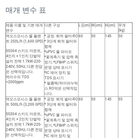
매개 변수 표
제품 이름 및 기본 매개
다른 구성
L ((cm)
W
(cm)
H
(cm)
무게
(kg)
변수
역오스모시스 물 플랜
* 공정: 퇴적 필터-RO
60
50
145
50
트 250L/h (1,600 GPD)
* 3단계 퇴적 필터와
함께
SS304 스키드 마운트,
*uPVC 물 파이프
4인치 × 1인치 단발막
*꽃계측기 및 압력 측
설치 전력 1.7kW-220-
정기; *LP&HP 스위치;
240V, 50Hz; 다른 전압
운영 상태 표시기
은 선택적입니다.
*IC 제어 장치 및
먹이수의 TDS
TDS 표시기
<2000ppm
* 필름텍/하이라누틱
스 RO막은 선택적입
니다.
역오스모시스 물 플랜
* 공정: 퇴적 필터-RO
60
50
145
55
트 500L/h (3,200 GPD)
* 3단계 퇴적 필터와
함께
SS304 스키드 마운트,
*uPVC 물 파이프
4인치 × 2인치 단발막
*꽃계측기 및 압력 측
설치 전력 1.7kW-220-
정기; *LP&HP 스위치;
240V, 50Hz; 다른 전압
운영 상태 표시기
은 선택적입니다.
*IC 제어 장치 및