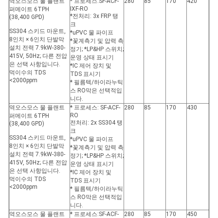
역오스모스 물 플랜트
* 프로세스:SF-ACF-
280
85
170
420
IXF-RO
퍼메이트 6TPH
*전처리: 3x FRP 탱
(38,400 GPD)
크
SS304 스키드 마운트,
*uPVC 물 파이프
8인치 × 6인치 단발막
*꽃계측기 및 압력 측
설치 전력 7.9kW-380-
정기; *LP&HP 스위치;
415V, 50Hz; 다른 전압
운영 상태 표시기
은 선택 사항입니다.
*IC 제어 장치 및
먹이수의 TDS
TDS 표시기
<2000ppm
* 필름텍/하이라누틱
스 RO막은 선택적입
니다.
역오스모스 물 플랜트
* 프로세스: SF-ACF-
280
85
170
430
RO
퍼메이트 6TPH
전처리: 2x SS304 탱
(38,400 GPD)
크
SS304 스키드 마운트,
*uPVC 물 파이프
8인치 × 6인치 단발막
*꽃계측기 및 압력 측
설치 전력 7.9kW-380-
정기; *LP&HP 스위치;
415V, 50Hz; 다른 전압
운영 상태 표시기
은 선택 사항입니다.
*IC 제어 장치 및
먹이수의 TDS
TDS 표시기
<2000ppm
* 필름텍/하이라누틱
스 RO막은 선택적입
니다.
역오스모스 물 플랜트
* 프로세스:SF-ACF-
280
85
170
450