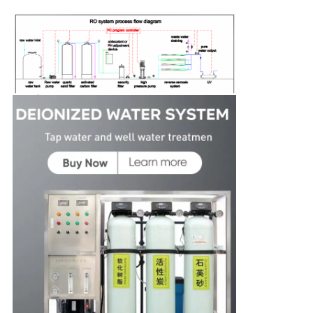
문
을
요
구
하
세
요
사
이
트
맵