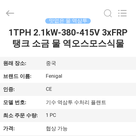
©
2021
-
2026
Wuxi
맛없은 물 역삼투
Fenigal
Science
&
1TPH 2.1kW-380-415V 3xFRP
집
Technology
Co.,
탱크 소금 물 역오스모스식물
Ltd..
All
Rights
제
Reserved.
원래 장소:
중국
품
Fenigal
브랜드 이름:
우
CE
인증:
리
모델 번호:
기수 역삼투 수처리 플랜트
에
1 PC
최소 주문 수량:
대
가격:
협상 가능