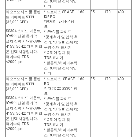
<2000ppm
스 RO막은 선택적입
니다.
역오스모시스 물 플랜
* 프로세스:SF-ACF-
160
85
170
400
IXF-RO
트 퍼메이트 5TPH
*전처리: 3x FRP 탱
(32,000 GPD)
크
SS304 스키드 마운트,
*uPVC 물 파이프
8"x5의 단일 통과막
*꽃계측기 및 압력 측
설치 전력 7.4kW-380-
정기; *LP&HP 스위치;
415V, 50Hz; 다른 전압
운영 상태 표시기
은 선택 사항입니다.
*IC 제어 장치 및
먹이수의 TDS
TDS 표시기
<2000ppm
* 필름텍/하이라누틱
스 RO막은 선택적입
니다.
역오스모시스 물 플랜
* 프로세스: SF-ACF-
160
85
170
400
RO
트 퍼메이트 5TPH
전처리: 2x SS304 탱
(32,000 GPD)
크
SS304 스키드 마운트,
*uPVC 물 파이프
8"x5의 단일 통과막
*꽃계측기 및 압력 측
설치 전력 7.4kW-380-
정기; *LP&HP 스위치;
415V, 50Hz; 다른 전압
운영 상태 표시기
은 선택 사항입니다.
*IC 제어 장치 및
먹이수의 TDS
TDS 표시기
<2000ppm
* 필름텍/하이라누틱
스 RO막은 선택적입