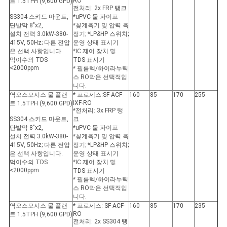
RO
트 1.5TPH (9,600 GPD)
전처리: 2x FRP 탱크
SS304 스키드 마운트,
*uPVC 물 파이프
단발막 8"x2,
*꽃계측기 및 압력 측
설치 전력 3.0kW-380-
정기; *LP&HP 스위치;
415V, 50Hz; 다른 전압
운영 상태 표시기
은 선택 사항입니다.
*IC 제어 장치 및
먹이수의 TDS
TDS 표시기
<2000ppm
* 필름텍/하이라누틱
스 RO막은 선택적입
니다.
역오스모시스 물 플랜
* 프로세스:SF-ACF-
160
85
170
255
IXF-RO
트 1.5TPH (9,600 GPD)
*전처리: 3x FRP 탱
SS304 스키드 마운트,
크
단발막 8"x2,
*uPVC 물 파이프
설치 전력 3.0kW-380-
*꽃계측기 및 압력 측
415V, 50Hz; 다른 전압
정기; *LP&HP 스위치;
은 선택 사항입니다.
운영 상태 표시기
먹이수의 TDS
*IC 제어 장치 및
<2000ppm
TDS 표시기
* 필름텍/하이라누틱
스 RO막은 선택적입
니다.
역오스모시스 물 플랜
* 프로세스: SF-ACF-
160
85
170
235
RO
트 1.5TPH (9,600 GPD)
전처리: 2x SS304 탱