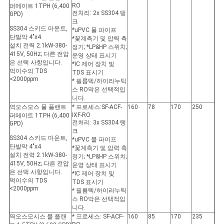
RO
퍼메이트 1TPH (6,400
전처리: 2x SS304 탱
GPD)
크
SS304 스키드 마운트,
*uPVC 물 파이프
단발막 4"x4
*꽃계측기 및 압력 측
설치 전력 2.1kW-380-
정기; *LP&HP 스위치;
415V, 50Hz; 다른 전압
운영 상태 표시기
은 선택 사항입니다.
*IC 제어 장치 및
먹이수의 TDS
TDS 표시기
<2000ppm
* 필름텍/하이라누틱
스 RO막은 선택적입
니다.
역오스모스 물 플랜트
* 프로세스:SF-ACF-
160
78
170
250
IXF-RO
퍼메이트 1TPH (6,400
전처리: 3x SS304 탱
GPD)
크
SS304 스키드 마운트,
*uPVC 물 파이프
단발막 4"x4
*꽃계측기 및 압력 측
설치 전력 2.1kW-380-
정기; *LP&HP 스위치;
415V, 50Hz; 다른 전압
운영 상태 표시기
은 선택 사항입니다.
*IC 제어 장치 및
먹이수의 TDS
TDS 표시기
<2000ppm
* 필름텍/하이라누틱
스 RO막은 선택적입
니다.
역오스모시스 물 플랜
* 프로세스: SF-ACF-
160
85
170
235