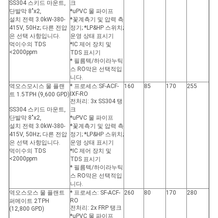
SS304 스키드 마운트,
크
단발막 8"x2,
*uPVC 물 파이프
설치 전력 3.0kW-380-
*꽃계측기 및 압력 측
415V, 50Hz; 다른 전압
정기; *LP&HP 스위치;
은 선택 사항입니다.
운영 상태 표시기
먹이수의 TDS
*IC 제어 장치 및
<2000ppm
TDS 표시기
* 필름텍/하이라누틱
스 RO막은 선택적입
니다.
역오스모시스 물 플랜
* 프로세스:SF-ACF-
160
85
170
255
IXF-RO
트 1.5TPH (9,600 GPD)
전처리: 3x SS304 탱
SS304 스키드 마운트,
크
단발막 8"x2,
*uPVC 물 파이프
설치 전력 3.0kW-380-
*꽃계측기 및 압력 측
415V, 50Hz; 다른 전압
정기; *LP&HP 스위치;
은 선택 사항입니다.
운영 상태 표시기
먹이수의 TDS
*IC 제어 장치 및
<2000ppm
TDS 표시기
* 필름텍/하이라누틱
스 RO막은 선택적입
니다.
역오스모스 물 플랜트
* 프로세스: SF-ACF-
260
80
170
280
RO
퍼메이트 2TPH
전처리: 2x FRP 탱크
(12,800 GPD)
*uPVC 물 파이프