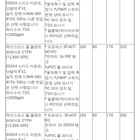
SS304 스키드 마운트,
*꽃계측기 및 압력 측
단발막 8"x2,
정기; *LP&HP 스위치;
설치 전력 3.0kW-380-
운영 상태 표시기
415V, 50Hz; 다른 전압
*IC 제어 장치 및
은 선택 사항입니다.
TDS 표시기
먹이수의 TDS
* 필름텍/하이라누틱
<2000ppm
스 RO막은 선택적입
니다.
역오스모스 물 플랜트
* 프로세스:SF-ACF-
260
80
170
320
IXF-RO
퍼메이트 2TPH
*전처리: 3x FRP 탱
(12,800 GPD)
크
SS304 스키드 마운트,
*uPVC 물 파이프
단발막 8"x2,
*꽃계측기 및 압력 측
설치 전력 3.0kW-380-
정기; *LP&HP 스위치;
415V, 50Hz; 다른 전압
운영 상태 표시기
은 선택 사항입니다.
*IC 제어 장치 및
먹이수의 TDS
TDS 표시기
<2000ppm
* 필름텍/하이라누틱
스 RO막은 선택적입
니다.
역오스모스 물 플랜트
* 프로세스: SF-ACF-
260
80
170
280
RO
퍼메이트 2TPH
전처리: 2x SS304 탱
(12,800 GPD)
크
SS304 스키드 마운트,
*uPVC 물 파이프