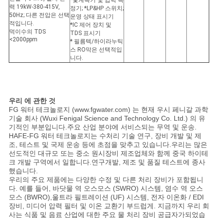
*꽃계측기 및 압력 측
력 19kW-380-415V,
정기; *LP&HP 스위치;
50Hz; 다른 전압은 선택
운영 상태 표시기
적입니다.
*IC 제어 장치 및
먹이수의 TDS
TDS 표시기
<2000ppm
* 필름텍/하이라누틱
스 RO막은 선택적입
니다.
우리 에 관한 것
FG 워터 테크놀로지 (www.fgwater.com) 는 현재 우시 페니갈 과학
기술 회사 (Wuxi Fenigal Science and Technology Co. Ltd.) 의 유
기적인 부분입니다.주요 산업 분야에 서비스되는 무역 및 운송.
HAFE-FG 워터 테크놀로지는 수처리 기술 연구, 장비 개발 및 제
조, 테스트 및 국제 운송 등에 초점을 맞추고 있습니다.우리는 많은
선도적인 대규모 또는 중소 원시장비 제조업체와 함께 중국 하이테
크 개발 구역에서 일합니다.연구개발, 제조 및 품질 테스트에 종사
했습니다.
우리의 주요 제품에는 다양한 수정 및 다른 처리 장비가 포함됩니
다. 예를 들어, 바닷물 역 오스모스 (SWRO) 시스템, 염수 역 오스
모스 (BWRO),울트라 필트레이션 (UF) 시스템, 전자 이온화 / EDI
장비, 미디어 압력 필터 및 이온 교환기 부드럽게. 지금까지 우리 회
사는 식품 및 음료 산업에 대한 주요 물 처리 장비 공급자가되었습