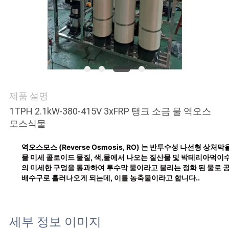
연
락
주
세
제품 설명
요
1TPH 2.1kW-380-415V 3xFRP 탱크 소금 물 역오스
모스식물
뉴
역오스모스 (Reverse Osmosis, RO) 는 반투수성 나선형 상처
스
물 미세 콜로이드 물질, 색,물에서 나오는 질산물 및 박테리아먹이
의 미세한 구멍을 통과하여 투수막 물이라고 불리는 정화 된 물로
배수구로 흘러나오게 되는데, 이를 농축물이라고 합니다..
인
용
세부 정보 이미지