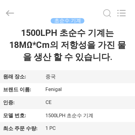
©
2021
-
2026
Wuxi
초순수 기계
Fenigal
Science
&
1500LPH 초순수 기계는
집
Technology
Co.,
Ltd..
18MΩ*Cm의 저항성을 가진 물
All
Rights
제
Reserved.
을 생산 할 수 있습니다.
품
원래 장소:
중국
우
Fenigal
브랜드 이름:
리
CE
인증:
에
모델 번호:
1500LPH 초순수 기계
대
1 PC
최소 주문 수량: