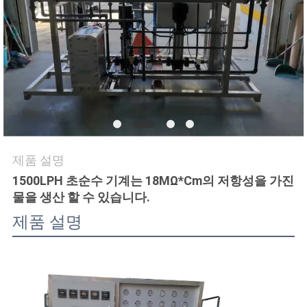
연
락
주
세
요
제품 설명
1500LPH 초순수 기계는 18MΩ*Cm의 저항성을 가진
뉴
물을 생산 할 수 있습니다.
스
제품 설명
인
용