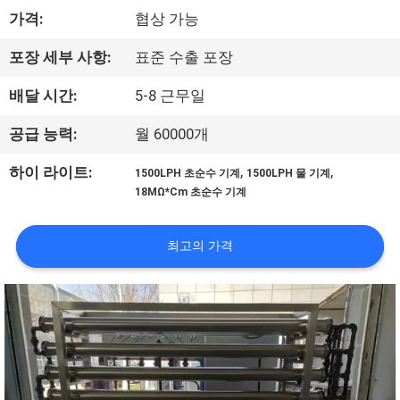
하
가격:
협상 가능
여
포장 세부 사항:
표준 수출 포장
공
배달 시간:
5-8 근무일
장
공급 능력:
월 60000개
여
,
,
하이 라이트:
1500LPH 초순수 기계
1500LPH 물 기계
18MΩ*Cm 초순수 기계
행
최고의 가격
품
질
관
리