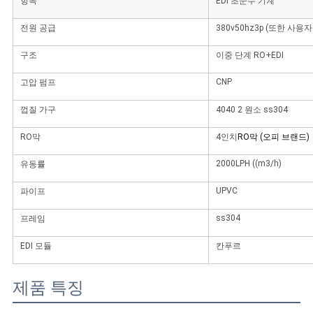
항목
EDI 초순수 기계
전원 공급
380v50hz3p (또한 사용
구조
이중 단계 RO+EDI
CNP
고압 펌프
껍질 가구
4040 2 원소 ss304
RO막
4인치
RO막 (오피 브랜드)
2000LPH ((m3/h)
유동률
UPVC
파이프
ss304
프레임
EDI 모듈
칸푸르
제품 특징