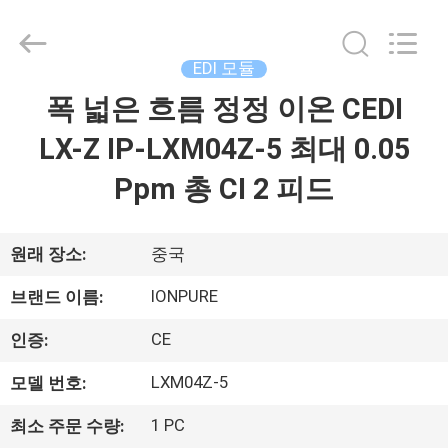
©
2021
-
2026
Wuxi
EDI 모듈
Fenigal
Science
&
폭 넓은 흐름 정정 이온 CEDI
집
Technology
Co.,
Ltd..
LX-Z IP-LXM04Z-5 최대 0.05
All
Rights
제
Reserved.
Ppm 총 CI 2 피드
품
원래 장소:
중국
우
IONPURE
브랜드 이름:
리
CE
인증:
에
LXM04Z-5
모델 번호:
대
1 PC
최소 주문 수량: