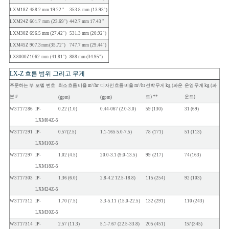
LXM18Z
488.2
mm
19.22 "
353.8
mm
(13.93")
LXM24Z
601.7
mm
(23.69")
442.7
mm
17.43 "
LXM30Z
696.5
mm
(27.42")
531.3
mm
(20.92")
LXM45Z
907.3
mm
(35.72")
747.7
mm
(29.44")
LX8000Z
1062
mm
(41.81")
888
mm
(34.95")
LX-Z
흐름
범위
그리고
무게
주문하는 부
모델
번호
최소
흐름
비율 m
/hr
디자인
흐름
비율 m
/hr
선박
무게 kg
(파운
운영
무게 kg
(파
3
3
분
#
드) **
운드)
(gpm)
(gpm)
W3T17286
IP-
0.22
(1.0)
0.44-067
(2.0-
3.0)
59
(130)
31
(69)
LXM04Z-
5
W3T17291
IP-
0.57
(2.5)
1.1-165
5.0-
7.5)
78
(171)
51
(113)
LXM10Z-
5
W3T17297
IP-
1.02
(4.5)
20.0-3.1
(9.0-
13.5)
99
(217)
74
(163)
LXM18Z-
5
W3T17303
IP-
1.36
(6.0)
2.8-4.2
12.5-
18.8)
115
(254)
92
(103)
LXM24Z-
5
W3T17312
IP-
1.70
(7.5)
3.3-5.11
(15.0-
22.5)
132
(291)
110
(243)
LXM30Z-
5
W3T17314
IP-
2.57
(11.3)
5.1-7.67
(22.5-33.8)
205
(451)
157
(345)