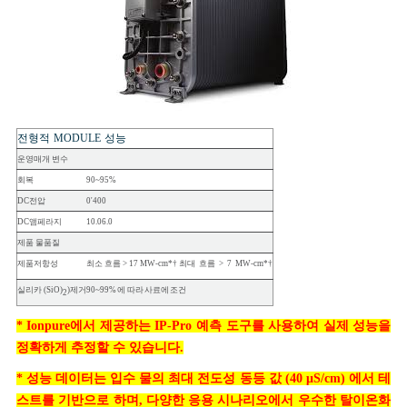
전형적
MODULE
성능
운영
매개 변수
회복
90~95%
DC
전압
0'400
DC
앰페라지
10.06.0
제품
물
품질
제품
저항성
최소 흐름 > 17 M
W
-cm*† 최대
흐름
>
7
M
W
-
cm*†
실리카
(SiO)
)
제거
90~99%
에 따라
사료에
조건
2
* Ionpure에서 제공하는 IP-Pro 예측 도구를 사용하여 실제 성능을
정확하게 추정할 수 있습니다.
* 성능 데이터는 입수 물의 최대 전도성 동등 값 (40 μS/cm) 에서 테
스트를 기반으로 하며, 다양한 응용 시나리오에서 우수한 탈이온화