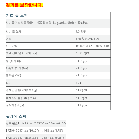
결과를 보장합니다.
피드
물
스펙
먹이
물
전도성
동등합니다.
CO를 포함해서
그리고 실리카
<
40
μ
S/cm
2
먹이
물
출처
RO
침투
온도
5°45 ̊C
(41~113°F)
입구
압력
10.46.9
바
(20~100원)
psig)
최대
전체
염소
(이하
Cl
)
<
0.05
ppm
2
철
(이하
페)
<
0.01
ppm
마랑제
(이하
(Mn)
<
0.01
ppm
황화물
(S)
)
<
0.01
ppm
2-
pH
4·11
전체
단단함
(이하
CaCO
)
<
1.0
ppm
3
해체
유기물
(TOC)
로
C)
<
0.5
ppm
실리카
(SiO)
)
<
1.0
ppm
2
물리적
스펙
항목
번호
L
+/-
6.4
mm
(0.25")
C
+/-
3.2mm
(0.13")
LXM04Z
257
mm
(10.12")
146.8
mm
(5.78")
LXM10Z
347.7
mm
(13.69")
235.7
mm
(9.28")