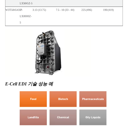
LXM45Z-
5
W3T584543
IP-
3.13
(13.75)
7.5
-
10
(33
-
44)
225
(496)
190
(419)
LX8000Z-
5
E-Cell EDI 기술 성능 예