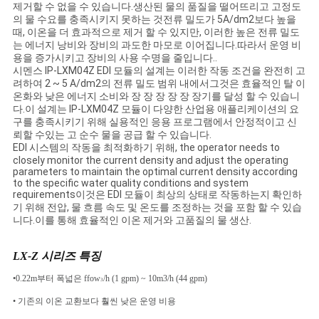
문
제거할 수 없을 수 있습니다.생산된 물의 품질을 떨어뜨리고 고정도
의 물 수요를 충족시키지 못하는 것전류 밀도가 5A/dm2보다 높을
을
때, 이온을 더 효과적으로 제거 할 수 있지만, 이러한 높은 전류 밀도
는 에너지 낭비와 장비의 과도한 마모로 이어집니다.따라서 운영 비
용을 증가시키고 장비의 사용 수명을 줄입니다..
요
시멘스 IP-LXM04Z EDI 모듈의 설계는 이러한 작동 조건을 완전히 고
려하여 2 ~ 5 A/dm2의 전류 밀도 범위 내에서그것은 효율적인 탈 이
구
온화와 낮은 에너지 소비와 장 장 장 장 장 장기를 달성 할 수 있습니
다.이 설계는 IP-LXM04Z 모듈이 다양한 산업용 애플리케이션의 요
하
구를 충족시키기 위해 실용적인 응용 프로그램에서 안정적이고 신
뢰할 수있는 고 순수 물을 공급 할 수 있습니다.
세
EDI 시스템의 작동을 최적화하기 위해, the operator needs to
closely monitor the current density and adjust the operating
parameters to maintain the optimal current density according
요
to the specific water quality conditions and system
requirements이것은 EDI 모듈이 최상의 상태로 작동하는지 확인하
기 위해 전압, 물 흐름 속도 및 온도를 조정하는 것을 포함 할 수 있습
니다.이를 통해 효율적인 이온 제거와 고품질의 물 생산.
사
이
LX-Z 시리즈 특징
•
0.22m부터 폭넓은 ffow
/h (1 gpm) ~ 10m3/h (44 gpm)
트
3
• 기존의 이온 교환보다 훨씬 낮은 운영 비용
맵