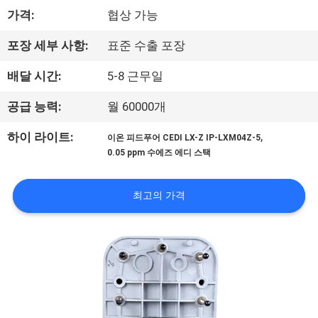
하
가격:
협상 가능
여
포장 세부 사항:
표준 수출 포장
공
배달 시간:
5-8 근무일
장
공급 능력:
월 60000개
여
,
하이 라이트:
이온 피드푸어 CEDI LX-Z IP-LXM04Z-5
0.05 ppm 수에즈 에디 스택
행
최고의 가격
품
질
관
리