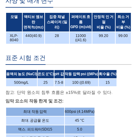
사양 및 매개 변수
모델
액티브 엠브
집중 채널
퍼메이트 흐
안정적 인 거
최소 거
란
스페이저 (밀
름
절
부
GPD (m)
/d)
면적 ft
(m
)
리)
비율 (%)
비율 (%)
3
2
2
XLP-
440(40.9)
28
11000
99.20
99.00
8040
((41.6)
표준 시험 조건
용액의 농도 (NaCl)
온도 ((°C)
pH 값
작동 압력 psi ((MPa)
회수율 (%)
500mg/L
25
7.5-8
100 ((0.69)
15
참고: 단막 원소의 침투 흐름은 ±15%로 달라질 수 있다.
임막 요소의 작동 한계 및 조건:
최대 작동 압력
600psi (4.14MPa)
최대. 공급물 온도
45 °C
맥스. 피드워터SDI
15
5.0