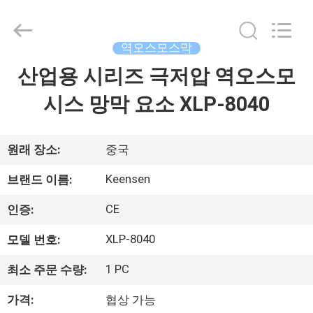
©
2021
-
2026
Wuxi
역오스모스막
Fenigal
Science
&
산업용 시리즈 극저압 역오스모
집
Technology
Co.,
Ltd..
시스 망막 요소 XLP-8040
All
Rights
제
Reserved.
품
원래 장소:
중국
Keensen
브랜드 이름:
우
CE
인증:
리
XLP-8040
모델 번호:
에
1 PC
최소 주문 수량:
대
가격:
협상 가능