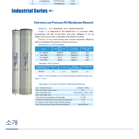
문
을
요
구
하
세
요
사
이
소개
트
맵