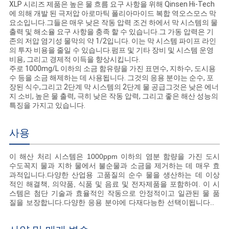
XLP 시리즈 제품은 높은 물 흐름 요구 사항을 위해 Qinsen Hi-Tech
에 의해 개발 된 극저압 아로마틱 폴리아마이드 복합 역오스모스 막
요소입니다.그들은 매우 낮은 작동 압력 조건 하에서 막 시스템의 물
PRIVACY
출력 및 해소율 요구 사항을 충족 할 수 있습니다.그 가동 압력은 기
존의 저압 염기성 물막의 약 1/2입니다. 이는 막 시스템 파이프 라인
POLICY
의 투자 비용을 줄일 수 있습니다.펌프 및 기타 장비 및 시스템 운영
비용, 그리고 경제적 이득을 향상시킵니다.
주로 1000mg/L 이하의 소금 함유량을 가진 표면수, 지하수, 도시용
수 등을 소금 해제하는 데 사용됩니다. 그것의 응용 분야는 순수, 포
장된 식수,그리고 2단계 막 시스템의 2단계 물 공급그것은 낮은 에너
지 소비, 높은 물 출력, 극히 낮은 작동 압력, 그리고 좋은 해산 성능의
특징을 가지고 있습니다.
사용
이 해산 처리 시스템은 1000ppm 이하의 염분 함량을 가진 도시
수도꼭지 물과 지하 물에서 불순물과 소금을 제거하는 데 매우 효
과적입니다.다양한 산업용 고품질의 순수 물을 생산하는 데 이상
적인 해결책, 의약품, 식품 및 음료 및 전자제품을 포함하여. 이 시
스템은 첨단 기술과 효율적인 작동으로 안정적이고 일관된 물 품
질을 보장합니다.다양한 응용 분야에 다재다능한 선택이됩니다..