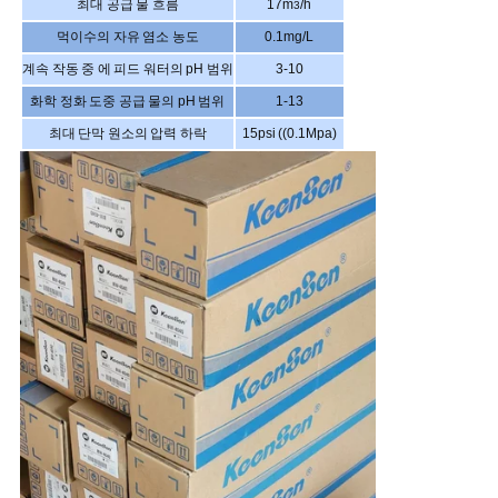
최대 공급 물 흐름
17m
/h
3
먹이수의 자유 염소 농도
0.1mg/L
계속 작동 중 에 피드 워터의 pH 범위
3
-1
0
화학 정화 도중 공급 물의 pH 범위
1-13
최대 단막 원소의 압력 하락
15psi ((0.1Mpa)