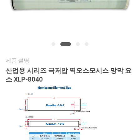
연
락
주
세
제품 설명
요
산업용 시리즈 극저압 역오스모시스 망막 요
소 XLP-8040
뉴
스
인
용