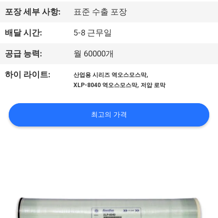
하
포장 세부 사항:
표준 수출 포장
여
배달 시간:
5-8 근무일
공
공급 능력:
월 60000개
장
,
하이 라이트:
산업용 시리즈 역오스모스막
,
XLP-8040 역오스모스막
저압 로막
여
행
최고의 가격
품
질
관
리