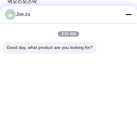
역오스모스막
Joe.zu
폰트론 역오스모시스막 - 농장용 새로운 8040 수처리
주거용 역오스모시 RO 요소 가구용 물 정화기용 장기 안정성
3:11 AM
나노 필트레이션 막은 높은 수류율과 높은 해산율을 결합합니다.
Good day, what product are you looking for?
모든
역삼 투 수처리 시스
컨테이너화된 역오스
템
모스 시스템
수에즈 EDI 스택
DOW UF 막
EDI 모듈
초필트레이션 막
한외여과 물처리 시
초순수 기계