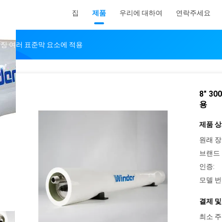
집
제품
우리에 대하여
연락주세요
막 하우징 여러 표준막 요소에 적용
8" 3
용
제품 상
원래 장
브랜드 
인증:
모델 번
결제 및
최소 주