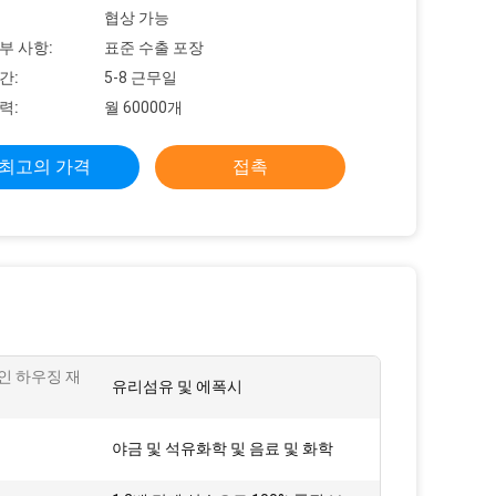
협상 가능
부 사항:
표준 수출 포장
간:
5-8 근무일
력:
월 60000개
최고의 가격
접촉
인 하우징 재
유리섬유 및 에폭시
야금 및 석유화학 및 음료 및 화학