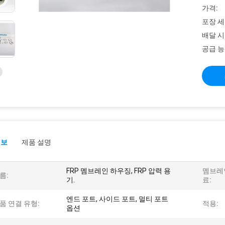
가격:
포장 세
배달 시
공급 능
정보
제품 설명
FRP 멤브레인 하우징, FRP 압력 용
멤브레
름:
기.
료:
엔드 포트, ​​사이드 포트, ​​멀티 포트
품 연결 유형:
적용:
옵션