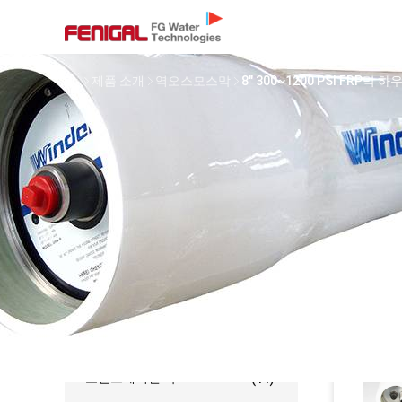
홈
제품 소개
역오스모스막
8" 300~1200 PSI FRP
카테고리
역삼 투 수처리 시스템
(77)
컨테이너화된 역오스모스
(24)
시스템...
수에즈 EDI 스택
(54)
DOW UF 막
(96)
EDI 모듈
(82)
초필트레이션 막
(11)