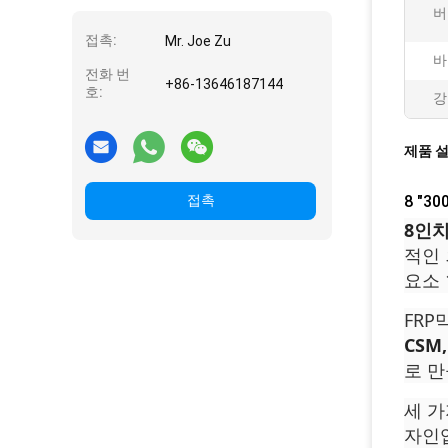
버
접촉:
Mr. Joe Zu
바
전화 번
+86-13646187144
호:
강
제품 
접촉
8 "3
8인치
적인 
요소 
FRP
CSM
로 만
세 가
자인입