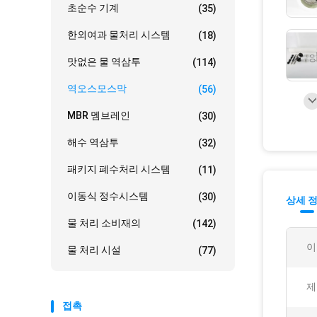
초순수 기계
(35)
한외여과 물처리 시스템
(18)
맛없은 물 역삼투
(114)
역오스모스막
(56)
MBR 멤브레인
(30)
해수 역삼투
(32)
패키지 폐수처리 시스템
(11)
이동식 정수시스템
(30)
상세 
물 처리 소비재의
(142)
이
물 처리 시설
(77)
제
접촉